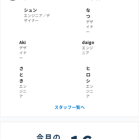
シュン
な
エンジニア／デ
つ
ザイナー
デザ
イナ
ー
Aki
daigo
デザ
エンジ
イナ
ニア
ー
さ
ヒ
と
ロ
き
シ
エン
エン
ジニ
ジニ
ア
ア
スタッフ一覧へ
今月の