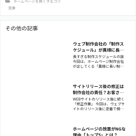
ホームページを良くするコツ
営業
その他の記事
ウェブ制作会社の「制作ス
ケジュール」が異様に長い
理由とは？
長すぎる制作スケジュールの謎
今回は、ホームページ制作会社
が出してくる「異様に長い制作
スケジュール問題」についてで
す。 よくあるのが、こんなやり
とり。 ▶ウェブ制作会社 「で
は、次回は2週間ちょっと後くら
サイトリリース後の修正は
いの、週明け中盤〜後半あたり
制作会社の責任？お客さん
でいかがでし
の責任？
WEBサイトのリリース後に続く
「修正作業」 今回は、ウェブサ
イトのリリース後に定番で頻発
する「修正作業」について。 こ
こも「なるべく手離れを早くし
たい制作側」「そもそも修正あ
るのがおかしいんだから最後ま
ホームページの放置がNGな
で責任取れやの発注側」の双方
理由「トップ5」とは？