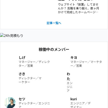
で落とし所が見つからない話で
ウェブサイト「放置」してませ
す。
んか？ 苦難を乗り越え、数ヶ月
かけて完成したホームページ。
そこで一安心、ほぼ「放置」で
そのままにしてませんか？ 実は
記事一覧へ
ホームページは、出来上がった
ときが最も頼りない未熟な状
態。これはどんなプロが作って
もそうなのです。 ってことは
「放置＝やばい」
稼働中のメンバー
しげ
キヨ
マネージャー／ディレク
マネージャー／マーケタ
ター／営業
ー／営業
さき
わ
ディレクター／マ
た
ーケター
エン
ジニ
ア
セツ
kuri
ディレクター／エンジニ
エンジニア／デ
ア
ザイナー