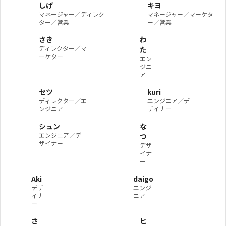
しげ
キヨ
マネージャー／ディレク
マネージャー／マーケタ
ター／営業
ー／営業
さき
わ
ディレクター／マ
た
ーケター
エン
ジニ
ア
セツ
kuri
ディレクター／エ
エンジニア／デ
ンジニア
ザイナー
シュン
な
エンジニア／デ
つ
ザイナー
デザ
イナ
ー
Aki
daigo
デザ
エンジ
イナ
ニア
ー
さ
ヒ