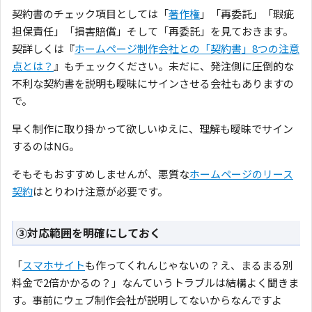
契約書のチェック項目としては「
著作権
」「再委託」「瑕疵
担保責任」「損害賠償」そして「再委託」を見ておきます。
契詳しくは『
ホームページ制作会社との「契約書」8つの注意
点とは？
』もチェックください。未だに、発注側に圧倒的な
不利な契約書を説明も曖昧にサインさせる会社もありますの
で。
早く制作に取り掛かって欲しいゆえに、理解も曖昧でサイン
するのはNG。
そもそもおすすめしませんが、悪質な
ホームページのリース
契約
はとりわけ注意が必要です。
③対応範囲を明確にしておく
「
スマホサイト
も作ってくれんじゃないの？え、まるまる別
料金で2倍かかるの？」なんていうトラブルは結構よく聞きま
す。事前にウェブ制作会社が説明してないからなんですよ