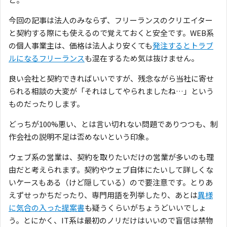
今回の記事は法人のみならず、フリーランスのクリエイター
と契約する際にも使えるので覚えておくと安全です。WEB系
の個人事業主は、価格は法人より安くても
発注するとトラブ
ルになるフリーランス
も混在するため気は抜けません。
良い会社と契約できればいいですが、残念ながら当社に寄せ
られる相談の大変が「それはしてやられましたね…」という
ものだったりします。
どっちが100%悪い、とは言い切れない問題でありつつも、制
作会社の説明不足は否めないという印象。
ウェブ系の営業は、契約を取りたいだけの営業が多いのも理
由だと考えられます。契約やウェブ自体にたいして詳しくな
いケースもある（けど隠している）ので要注意です。とりあ
えずせっかちだったり、専門用語を列挙したり、あとは
異様
に気合の入った提案書
も疑うくらいがちょうどいいでしょ
う。とにかく、IT系は最初のノリだけはいいので盲信は禁物