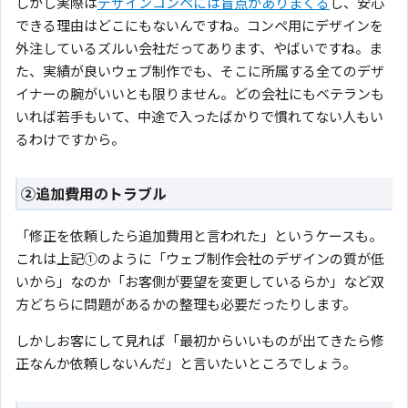
しかし実際は
デザインコンペには盲点がありまくる
し、安心
できる理由はどこにもないんですね。コンペ用にデザインを
外注しているズルい会社だってあります、やばいですね。ま
た、実績が良いウェブ制作でも、そこに所属する全てのデザ
イナーの腕がいいとも限りません。どの会社にもベテランも
いれば若手もいて、中途で入ったばかりで慣れてない人もい
るわけですから。
②追加費用のトラブル
「修正を依頼したら追加費用と言われた」というケースも。
これは上記①のように「ウェブ制作会社のデザインの質が低
いから」なのか「お客側が要望を変更しているらか」など双
方どちらに問題があるかの整理も必要だったりします。
しかしお客にして見れば「最初からいいものが出てきたら修
正なんか依頼しないんだ」と言いたいところでしょう。