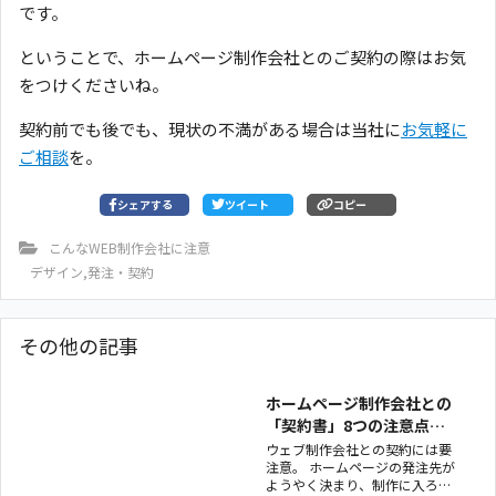
です。
ということで、ホームページ制作会社とのご契約の際はお気
をつけくださいね。
契約前でも後でも、現状の不満がある場合は当社に
お気軽に
ご相談
を。
シェアする
ツイート
コピー
こんなWEB制作会社に注意
デザイン
,
発注・契約
その他の記事
ホームページ制作会社との
「契約書」8つの注意点と
は？
ウェブ制作会社との契約には要
注意。 ホームページの発注先が
ようやく決まり、制作に入ろう