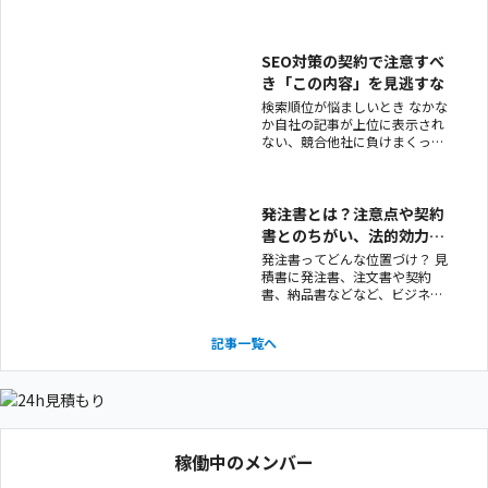
とする前には当然「契約書」の
締結があります。 ウェブ制作の
契約書というと「制作をする」
ということくらいだろうから、
SEO対策の契約で注意すべ
細かい書面はあまり読む気が進
き「この内容」を見逃すな
まない…なんて方もいるかもし
検索順位が悩ましいとき なかな
れません。 しかし
か自社の記事が上位に表示され
ない、競合他社に負けまくって
いるときにテコ入れしたいのが
「SEO対策」ですよね。 依頼す
る側からすると何をやっている
のかよくわからないけれど、順
発注書とは？注意点や契約
位が上がるというなら依頼した
書とのちがい、法的効力を
いという会社は多いです。 実際
解説。
発注書ってどんな位置づけ？ 見
にSEOは、順位の変動はあ
積書に発注書、注文書や契約
書、納品書などなど、ビジネス
でのやりとりにはさまざまな書
面が飛び交いますね。 そのなか
記事一覧へ
で「発注書」とはどんなポジシ
ョンなのでしょう？ 今回は発注
書とは何か、使う際の注意点、
そして契約書とのちがいなど網
羅的にかつ優しく解説していき
ま
稼働中のメンバー