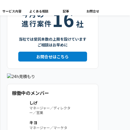
16
サービス内容
よくある相談
記事
お問合せ
今月の
進行案件
社
当社では受託本数の上限を設けています
ご相談はお早めに
お問合せはこちら
稼働中のメンバー
しげ
マネージャー／ディレクタ
ー／営業
キヨ
マネージャー／マーケタ