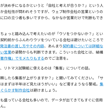
こが決め手になるかというと「自社と考えが合うか？」という人
うか会社性が問われそうですが、ウェブ制作会社の営業というの
端に口の立つ者も多いですから、なかなか営業だけで判断もでき
うちょっと踏み込んで考えたいのが「ウソをつかないか？」とい
。契約前からふんわりウソをついている会社は避けたいところで
発注書の渡し方やその内容
、あんまり
契約書については詳細な
ない営業
の姿勢からも判断できます。こういった会社とは、結構
「著作権」でモメたりもする
のでご注意を。
ず、リトマス試験紙に使えるのは「集客」についての話。
依頼したら集客が上がりますか？」と聞いてみてください。「サ
客はまずは半年ほど見たほうがいい」など濁すようなら警戒。
集
はぐらかす制作会社
は避けましょう。
績も盛っている会社も多いので、データが出てきてもすぐに信用
せん。