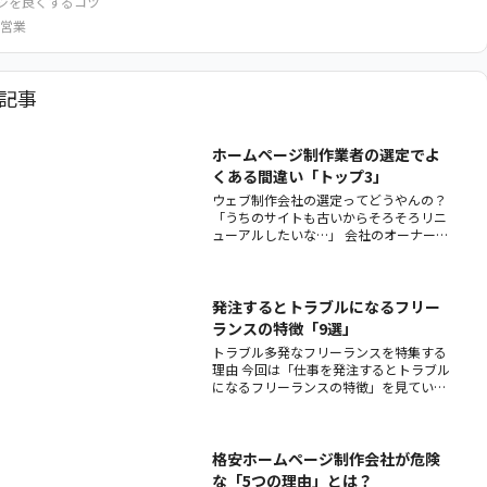
ジを良くするコツ
営業
記事
ホームページ制作業者の選定でよ
くある間違い「トップ3」
ウェブ制作会社の選定ってどうやんの？
「うちのサイトも古いからそろそろリニ
ューアルしたいな…」 会社のオーナー
や、企業の広報部門やウェブ担当者はこ
のような考えを持っているものです。
「競合他社のサイトは明らか
発注するとトラブルになるフリー
ランスの特徴「9選」
トラブル多発なフリーランスを特集する
理由 今回は「仕事を発注するとトラブル
になるフリーランスの特徴」を見ていき
ます。 なぜ、わざわざこんな記事を書く
のかというと、理由は3つ。 ①当社がト
ラブルに巻き込まれたことがあるから 実
際に当社が、過去にフリーランスのエン
格安ホームページ制作会社が危険
ジニアやデザイナーとやりと
な「5つの理由」とは？