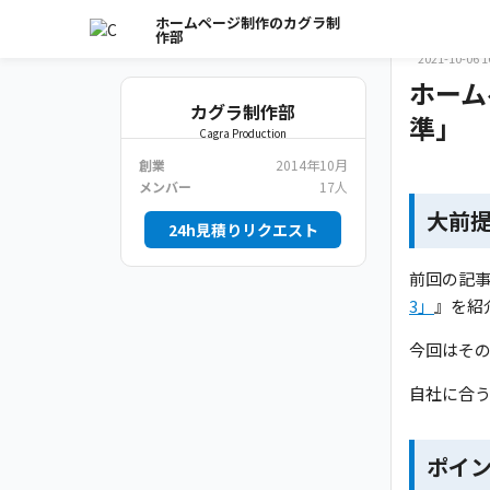
さき
ホームページ制作のカグラ制
作部
ディレクタ
2021-10-06 1
ホーム
カグラ制作部
準」
Cagra Production
創業
2014年10月
メンバー
17人
大前
24h見積りリクエスト
前回の記
3」
』を紹
今回はそ
自社に合
ポイン