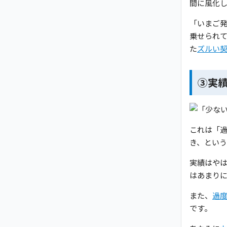
間に風化
「いまご
乗せられ
た
ズルい
③実
これは「
き、とい
実績はや
はあまり
また、
過
です。