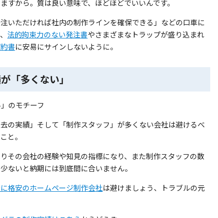
しますから。質は良い意味で、ほどほどでいいんです。
発注いただければ社内の制作ラインを確保できる」などの口車に
て、
法的拘束力のない発注書
やさまざまなトラップが盛り込まれ
契約書
に安易にサインしないように。
績が「多くない」
過去の実績」そして「制作スタッフ」が多くない会社は避けるべ
うこと。
はりその会社の経験や知見の指標になり、また制作スタッフの数
に少ないと納期には到底間に合いません。
度に格安のホームページ制作会社
は避けましょう、トラブルの元