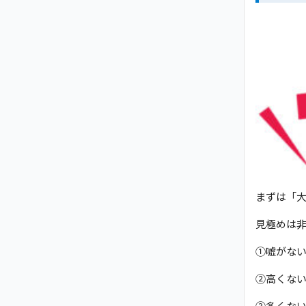
まずは「大
見極めは
①嘘がな
②高くな
③多くな