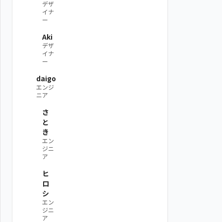
デザ
イナ
ー
Aki
デザ
イナ
ー
daigo
エンジ
ニア
さ
と
き
エン
ジニ
ア
ヒ
ロ
シ
エン
ジニ
ア