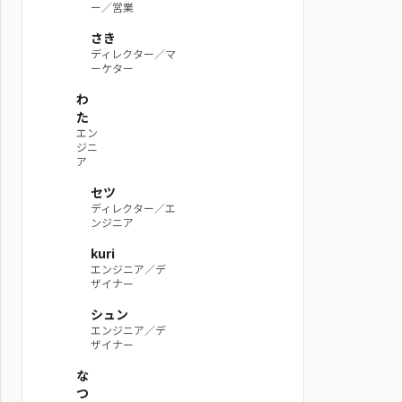
ー／営業
さき
ディレクター／マ
ーケター
わ
た
エン
ジニ
ア
セツ
ディレクター／エ
ンジニア
kuri
エンジニア／デ
ザイナー
シュン
エンジニア／デ
ザイナー
な
つ