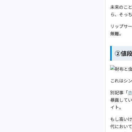
未来のこ
ら、そっ
リップサ
無難。
②値
これはシ
別記事「
暴露して
イト。
もし高い
代におい