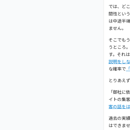
では、ど
間性とい
は中途半
ません。
そこでも
うところ
す。それは
説明をし
な確率で
とりあえ
「御社に
イトの集
客の話を
過去の実
はできま