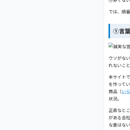
では、順
①言
ウソがな
れないこ
本サイト
を作って
商品（
い
状況。
正直なと
がある会
な差はない