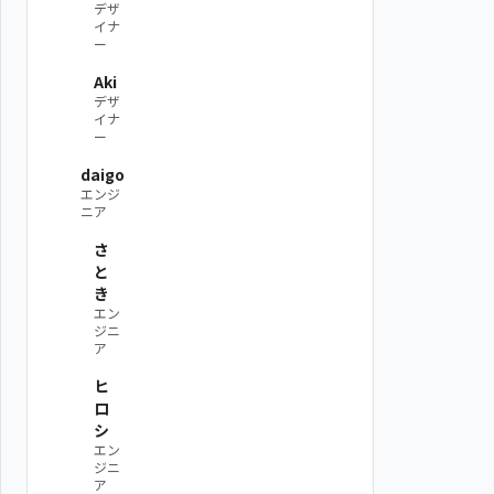
デザ
イナ
ー
Aki
デザ
イナ
ー
daigo
エンジ
ニア
さ
と
き
エン
ジニ
ア
ヒ
ロ
シ
エン
ジニ
ア