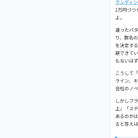
ランディ
1万円づつ
よ。
違ったパ
り、数名
を決定す
避できて
もないは
こうして
ライン、キ
会社のノ
しかしブラ
上」「ス
あるのか
ると答え