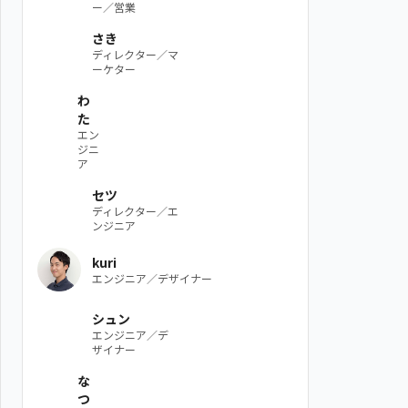
ー／営業
さき
ディレクター／マ
ーケター
わ
た
エン
ジニ
ア
セツ
ディレクター／エ
ンジニア
kuri
エンジニア／デザイナー
シュン
エンジニア／デ
ザイナー
な
つ