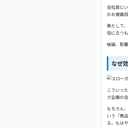
会社員に
のお披露
果たして
役に立つ
結論、影
なぜ
こういっ
グ企画の
もちろん
いう「商
る。もは