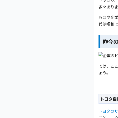
「やはり
多々あり
もはや企
代は昭和
昨今
では、こ
ょう。
トヨタ自
トヨタの
こと。「