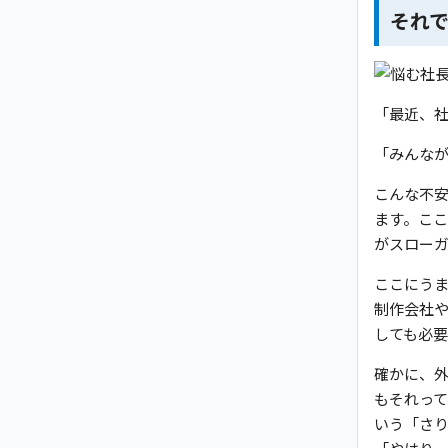
それ
「最近、
「みんな
こんな不
ます。こ
がスロー
ここにう
制作会社
しても必
確かに、
もそれっ
いう「さ