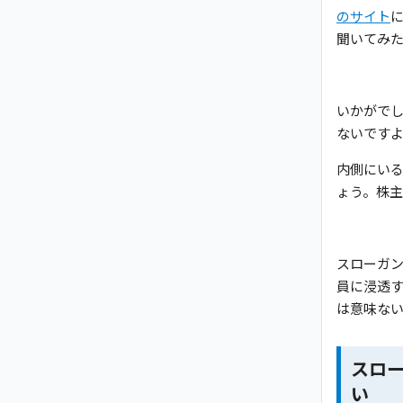
のサイト
聞いてみ
いかがで
ないです
内側にい
ょう。株
スローガ
員に浸透
は意味な
スロ
い