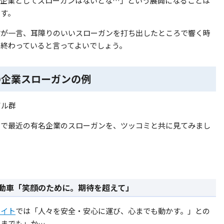
、企業としてスローガンはないとな…」という展開になることは
ます。
業が一言、耳障りのいいスローガンを打ち出したところで響く時
で終わっていると言ってよいでしょう。
の企業スローガンの例
こで最近の有名企業のスローガンを、ツッコミと共に見てみまし
動車「笑顔のために。期待を超えて」
サイト
では「人々を安全・安心に運び、心までも動かす。」との
心までも」か…