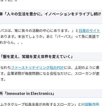
車「人々の生活を豊かに。イノベーションをドライブし続け
パスは、常に我々の活動の中心にあります。 」と
日産のサイト
てあります。本当でしょうか。あと「パーパス」って急に英語で
もわからん、、、
「服を変え、常識を変え世界を変えていく」
すなわち
ファーストリテイリング社のPDF
には、上記のように書
ます。企業姿勢が毎度問題になる会社なだけに、スローガンが虚
ます。
Innovator in Electronics」
のムラタグループ社員全員が共有するスローガン」と
村田製作所