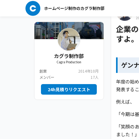
k
ホームページ制作のカグラ制作部
2
企業の
すよ。
カグラ制作部
Cagra Production
ゲン
創業
2014年10月
メンバー
17人
年度の始め
発表する
24h見積りリクエスト
例えば、
「今期は
「笑顔のある
ました！