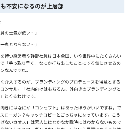
でも不安になるのが上層部
社員の士気が低い…」
が一丸とならない…」
安を持つ経営者や幹部社員は日本全国、いや世界中にたくさんい
こで「手っ取り早く」なにか打ち出したことにする気にさせるの
ガンなんですね。
まく介入するのが、ブランディングのプロデュースを得意とする
やコンサル。「社内向けはもちろん、外向きのブランディングと
要」とくるわけです。
外向きにはなにか「コンセプト」はあったほうがいいですね。で
てスローガン？キャッチコピーとごっちゃになっています。こう
りげないカオス」は素人にはなかなか瞬時にはわからないもので