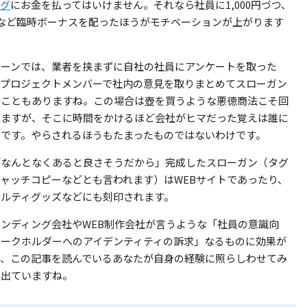
ング
にお金を払ってはいけません。それなら社員に1,000円づつ、
など臨時ボーナスを配ったほうがモチベーションが上がります
ターンでは、業者を挟まずに自社の社員にアンケートを取った
のプロジェクトメンバーで社内の意見を取りまとめてスローガン
ることもありますね。この場合は壺を買うような悪徳商法こそ回
いますが、そこに時間をかけるほど会社がヒマだった覚えは誰に
ずです。やらされるほうもたまったものではないわけです。
「なんとなくあると良さそうだから」完成したスローガン（タグ
ャッチコピーなどとも言われます）はWEBサイトであったり、
ベルティグッズなどにも刻印されます。
ンディング会社やWEB制作会社が言うような「社員の意識向
テークホルダーへのアイデンティティの訴求」なるものに効果が
は、この記事を読んでいるあなたが自身の経験に照らしわせてみ
は出ていますね。