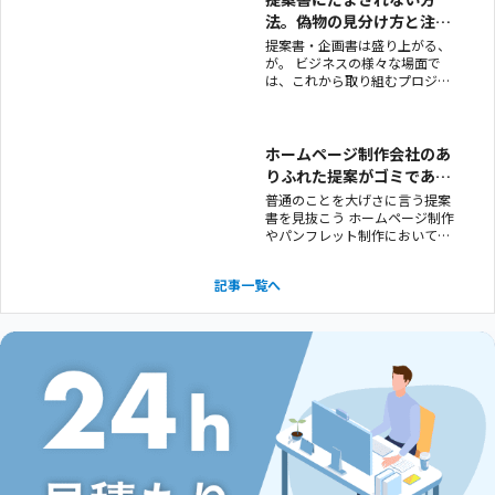
ット制作会社がホームページ制
法。偽物の見分け方と注意
作もついでにやってる場合」。
点を解説。
提案書・企画書は盛り上がる、
ホームページ
が。 ビジネスの様々な場面で
は、これから取り組むプロジェ
クトについての「提案書」や
「企画書」を吟味しますね。 ウ
ェブ制作で言うと、それまで口
頭でやりとりされていた内容
ホームページ制作会社のあ
や、要件定義書などのまとめを
りふれた提案がゴミである
「キャッチコピー」や「デザイ
理由。
普通のことを大げさに言う提案
ン」などクリエイティブの方向
書を見抜こう ホームページ制作
性を可視化したものにな
やパンフレット制作において、
いったいどんな「企画」で進め
るのかは非常に重要です。 コン
記事一覧へ
セプト＝企画が決まらなけれ
ば、デザインも文言も決定でき
ず前に進むことができないから