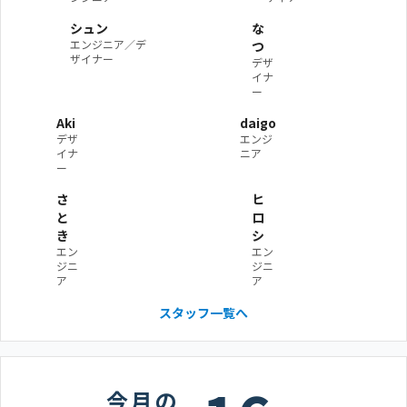
シュン
な
エンジニア／デ
つ
ザイナー
デザ
イナ
ー
Aki
daigo
デザ
エンジ
イナ
ニア
ー
さ
ヒ
と
ロ
き
シ
エン
エン
ジニ
ジニ
ア
ア
スタッフ一覧へ
今月の