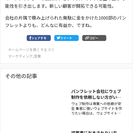
能性を引き出します。新しい顧客が開拓できる可能性。
会社の片隅で積み上げられた無駄に金をかけた1000部のパン
フレットよりも、どんなに有益か、ですね。
シェアする
ツイート
コピー
ホームページを良くするコツ
マーケティング
,
営業
その他の記事
パンフレット会社にウェブ
制作を依頼しない方がいい
理由
ウェブ制作は専業への依頼が安
全 集客に強いウェブサイトを作
りたい場合は、ウェブサイト制
作を専門にやっている会社に依
頼するのが安全です。 では、安
全でないのはどんな場合でしょ
うか。 それは例えば「パンフレ
提案書にだまされない方