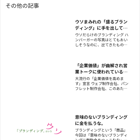
その他の記事
ウソまみれの「盛るブラン
ディング」に手を出しては
いけない
ウソだらけのブランディング ハ
ンバーガーの写真はとてもおい
しそうなのに、出てきたものは
ペチャンコだった。 「まあ、で
も、こんなもんでしょ」 こうし
て許してきた客側も悪いのです
が、やはり大元の企業が諸悪の
「企業価値」が曲解され営
根源です。もっと言うとそれを
業トークに使われている現
プロデュースしているブランド
状
大流行の「企業価値を高めま
演出の企業が戦犯であり共犯で
す」宣言 ウェブ制作会社、パン
フレット制作会社、このあたり
のいわゆる「クリエイティブ
系」で定番なのが、 「御社の企
業価値を高めます」 という謳い
文句。 一見なんかやってくれそ
うですが、企業価値って何なの
意味のないブランディング
でしょうか？ 「パンフレットを
に金を払うな。
ブランディングという「商品」
今回は「意味のないブランディ
ングに無駄金をつっこむな」と