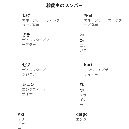
稼働中のメンバー
しげ
キヨ
マネージャー／ディレク
マネージャー／マーケタ
ター／営業
ー／営業
さき
わ
ディレクター／マ
た
ーケター
エン
ジニ
ア
セツ
kuri
ディレクター／エ
エンジニア／デ
ンジニア
ザイナー
シュン
な
エンジニア／デ
つ
ザイナー
デザ
イナ
ー
Aki
daigo
デザ
エンジ
イナ
ニア
ー