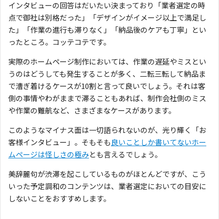
インタビューの回答はだいたい決まっており「業者選定の時
点で御社は別格だった」「デザインがイメージ以上で満足し
た」「作業の進行も滞りなく」「納品後のケアも丁寧」とい
ったところ。コッテコテです。
実際のホームページ制作においては、作業の遅延やミスとい
うのはどうしても発生することが多く、二転三転して納品ま
で漕ぎ着けるケースが10割と言って良いでしょう。それは客
側の事情やわがままで滞ることもあれば、制作会社側のミス
や作業の難航など、さまざまなケースがあります。
このようなマイナス面は一切語られないのが、光り輝く「お
客様インタビュー」。そもそも
良いことしか書いてないホー
ムページは怪しさの極み
とも言えるでしょう。
美辞麗句が渋滞を起こしているものがほとんどですが、こう
いった予定調和のコンテンツは、業者選定においての目安に
しないことをおすすめします。