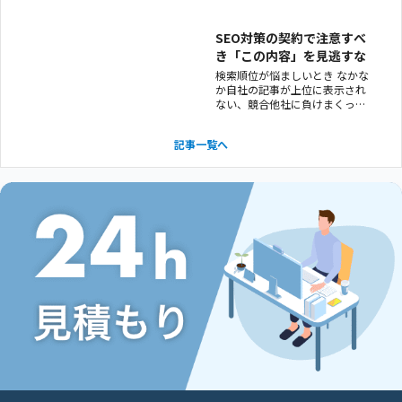
というのはできません。 検索の
順位というのは、Googleで決ま
る非公開かつ流動的なルール
SEO対策の契約で注意すべ
「アルゴリズム」に準拠するか
き「この内容」を見逃すな
らです。 そのため、誰も調べな
検索順位が悩ましいとき なかな
いようなマニアックな
か自社の記事が上位に表示され
ない、競合他社に負けまくって
いるときにテコ入れしたいのが
「SEO対策」ですよね。 依頼す
記事一覧へ
る側からすると何をやっている
のかよくわからないけれど、順
位が上がるというなら依頼した
いという会社は多いです。 実際
にSEOは、順位の変動はあ