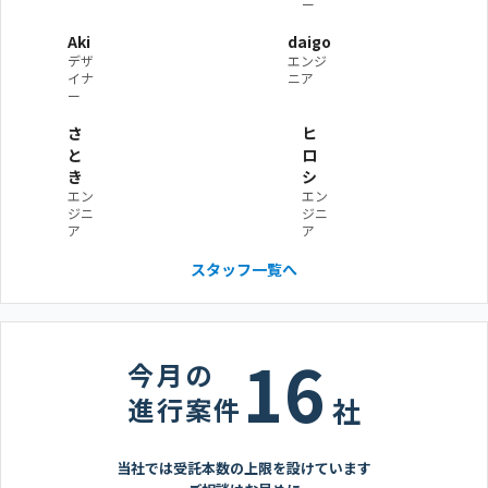
ー
Aki
daigo
デザ
エンジ
イナ
ニア
ー
さ
ヒ
と
ロ
き
シ
エン
エン
ジニ
ジニ
ア
ア
スタッフ一覧へ
16
今月の
進行案件
社
当社では受託本数の上限を設けています