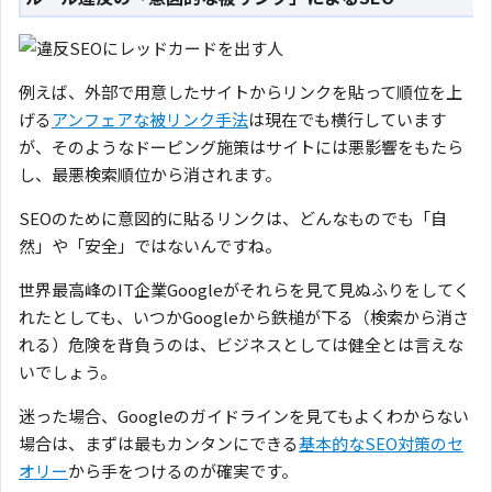
例えば、外部で用意したサイトからリンクを貼って順位を上
げる
アンフェアな被リンク手法
は現在でも横行しています
が、そのようなドーピング施策はサイトには悪影響をもたら
し、最悪検索順位から消されます。
SEOのために意図的に貼るリンクは、どんなものでも「自
然」や「安全」ではないんですね。
世界最高峰の
IT
企業
Google
がそれらを見て見ぬふりをしてく
れたとしても、いつかGoogleから鉄槌が下る（検索から消さ
れる）危険を背負うのは、ビジネスとしては健全とは言えな
いでしょう。
迷った場合、Googleのガイドラインを見てもよくわからない
場合は、まずは最もカンタンにできる
基本的なSEO対策のセ
オリー
から手をつけるのが確実です。