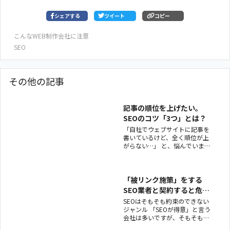
シェアする
ツイート
コピー
こんなWEB制作会社に注意
SEO
その他の記事
記事の順位を上げたい。
SEOのコツ「3つ」とは？
「自社でウェブサイトに記事を
書いているけど、全く順位が上
がらない…」 と、悩んでいませ
んか？ 「SEO」も一から学ぶと
難しそうだし、どうすりゃいい
かな…と。 そこで今回は、今日
から始められるSEOの「3つのコ
「被リンク施策」をする
ツ」をご紹介します。 それ
SEO業者と契約すると危険
な理由
SEOはそもそも約束のできない
ジャンル 「SEOが得意」と言う
会社は多いですが、そもそも検
索上位に掲出されるための確約