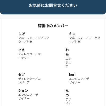
稼働中のメンバー
しげ
キヨ
マネージャー／ディレク
マネージャー／マーケタ
ター／営業
ー／営業
さき
わ
ディレクター／マ
た
ーケター
エン
ジニ
ア
セツ
kuri
ディレクター／エ
エンジニア／デ
ンジニア
ザイナー
シュン
な
エンジニア／デ
つ
ザイナー
デザ
イナ