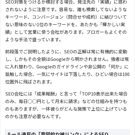
SEO対策をつけるか検討する場合、発注先の「実績」に惑わ
されないように注意です。容易な、誰も検索してないような
キーワード、コンバージョン（問合せや成約）に結びついて
ない意味のない1位のキーワードを、あたかも「輝かしい実
績」として営業に使う会社があります。ブロガーもよくその
ような手法で盛っています。
前段落でご説明したように、SEOの正解は常に有機的に変動
し、しかもその全貌はGoogleから明かされません。強者は常
に入れ替わり、Googleのガイドラインや非公開の「何か」に
抵触した場合、一気にサイトは下落したり、ひどい場合は100
位圏外に飛ばされます。
SEO会社には「成果報酬」と言って「TOP10表示出来た場合
のみ、毎日◯◯円として月末に請求」などの仕組みを持つも
のもありますが、一体彼らがどんな施策で上位に上げている
のかも注意が必要なんです。
ルール違反の「意図的な被リンク」によるSEO