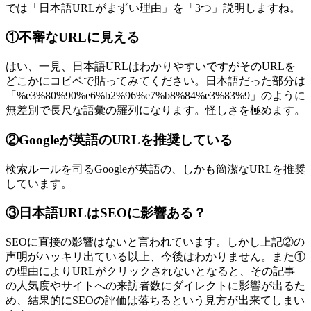
では「日本語URLがまずい理由」を「3つ」説明しますね。
①不審なURLに見える
はい、一見、日本語URLはわかりやすいですがそのURLを
どこかにコピペで貼ってみてください。日本語だった部分は
「%e3%80%90%e6%b2%96%e7%b8%84%e3%83%9」のように
無差別で長尺な語彙の羅列になります。怪しさを極めます。
②Googleが英語のURLを推奨している
検索ルールを司るGoogleが英語の、しかも簡潔なURLを推奨
しています。
③日本語URLはSEOに影響ある？
SEOに直接の影響はないと言われています。しかし上記②の
声明がハッキリ出ている以上、今後はわかりません。また①
の理由によりURLがクリックされないとなると、その記事
の人気度やサイトへの来訪者数にダイレクトに影響が出るた
め、結果的にSEOの評価は落ちるという見方が出来てしまい