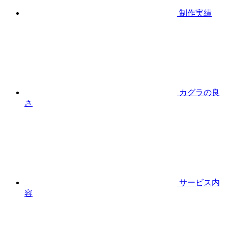
制作実績
カグラの良
さ
サービス内
容