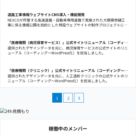
道路工事情報ウェブサイトCMS導入・機能開発
NEXCOが所管する高速道路・自動車専用道路で実施された大規模修繕工
事に係る情報公開を目的とした特設ウェブサイトの制作プロジェクトにお
いて、CMSの導入とカスタマイズを実施しました。6つの工事情報サイト
にCMSを導入・カスタマイズ、他にCMS内の機能開発として3種類のテー
マに対応しました。
「医療機関（病児保育サービス）」公式サイトリニューアル（コーディン
グ〜WordPress化）
提供されたデザインデータを元に、病児保育サービスの公式サイトのリニ
ューアル（コーディング〜WordPress化）を担当しました。
「医療機関（クリニック）」公式サイトリニューアル（コーディング〜
WordPress化）
提供されたデザインデータを元に、人工透析クリニックの公式サイトのリ
ニューアル（コーディング〜WordPress化）を担当しました。
1
2
3
稼働中のメンバー