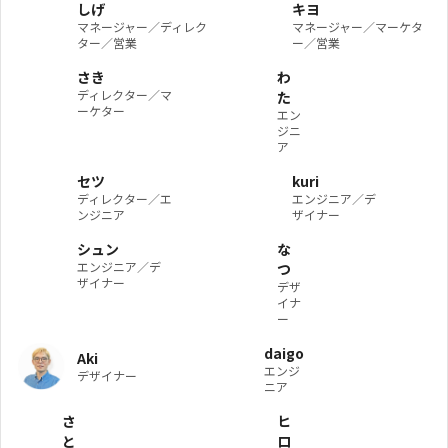
しげ
キヨ
マネージャー／ディレク
マネージャー／マーケタ
ター／営業
ー／営業
さき
わ
ディレクター／マ
た
ーケター
エン
ジニ
ア
セツ
kuri
ディレクター／エ
エンジニア／デ
ンジニア
ザイナー
シュン
な
エンジニア／デ
つ
ザイナー
デザ
イナ
ー
daigo
Aki
エンジ
デザイナー
ニア
さ
ヒ
と
ロ