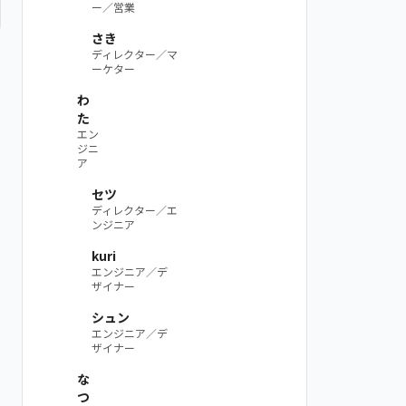
ー／営業
さき
ディレクター／マ
ーケター
わ
た
エン
ジニ
ア
セツ
ディレクター／エ
ンジニア
kuri
エンジニア／デ
ザイナー
シュン
エンジニア／デ
ザイナー
な
つ