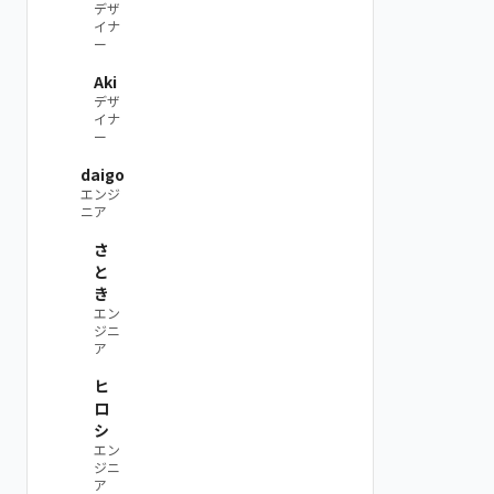
デザ
イナ
ー
Aki
デザ
イナ
ー
daigo
エンジ
ニア
さ
と
き
エン
ジニ
ア
ヒ
ロ
シ
エン
ジニ
ア