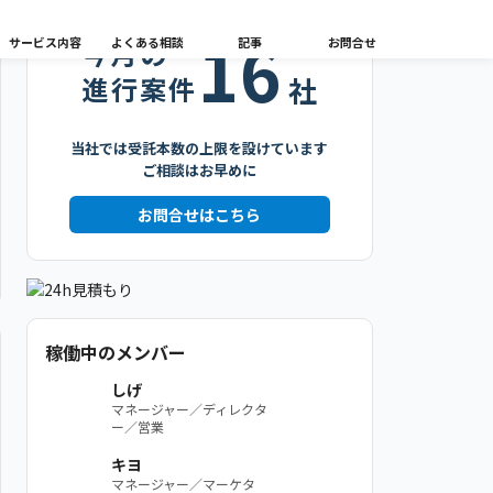
16
サービス内容
よくある相談
記事
お問合せ
今月の
進行案件
社
当社では受託本数の上限を設けています
ご相談はお早めに
お問合せはこちら
稼働中のメンバー
しげ
マネージャー／ディレクタ
ー／営業
キヨ
マネージャー／マーケタ