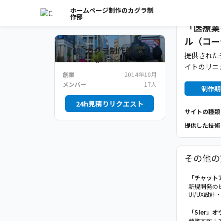
ホームページ制作のカグラ制
作部
「医療業
ル（コーデ
カグラ制作部
提供された
Cagra Production
イトのリニ
創業
2014年10月
メンバー
17人
制作期
24h見積りリクエスト
サイトの種類
提供した技術
その他の
「チャットア
新規開発の
UI/UX設
「SIer」
執筆本数：