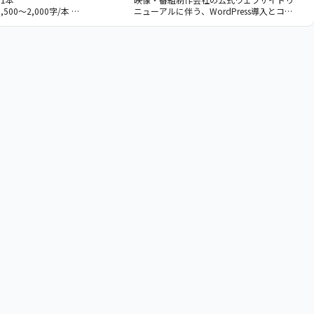
ル開発が発生。受託にて切り出し、開発を
グ）
500〜2,000字/本
ニューアルに伴う、WordPress導入とコー
行いました。
ディングを担当しました。
であるSIerがエンドユーザー
者向けに発信しているオウンドメ
事執筆を担当しました。
OpenStack」「アジャイル開
グデータ」「セキュリティ」
係る各種のテーマごとに執筆内容
ントとすり合わせ、執筆を行っ
た。またクライアントが主催す
での講演やデモンストレーショ
取材し、参加レポートの執筆も
た。