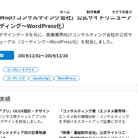
ホーム
制作実績
カグラの良さ
界向けコンサルティング会社」公式サイトリニューア
ィング〜WordPress化）
デザインデータを元に、医療業界向けコンサルティング会社の公式サ
ューアル（コーディング〜WordPress化）を担当しました。
2019/12/02〜2019/12/20
間
コーポレートサイト
コーディング
JavaScript
WordPress
実績
プリ」UI/UX設計・デザイン
「コンサルティング業（エンタメ業界特
化）」スクレイピングツール開発
ビジネス用チャットアプリの
エンタメ系の情報分析・コンサルティング
計・デザインを担当しました。
を手掛けるスタートアップ企業に対する業
務支援として、クライアントの内製開発チ
ームの一員として参画中、業務支援の契約
オウンドメディア向け記事執筆
「映像・番組制作会社」公式サイトリニュ
時間範囲では収まらないボリュームのツー
ーアル（WordPress導入・コーディン
31本
映像・番組制作会社の公式ウェブサイトリ