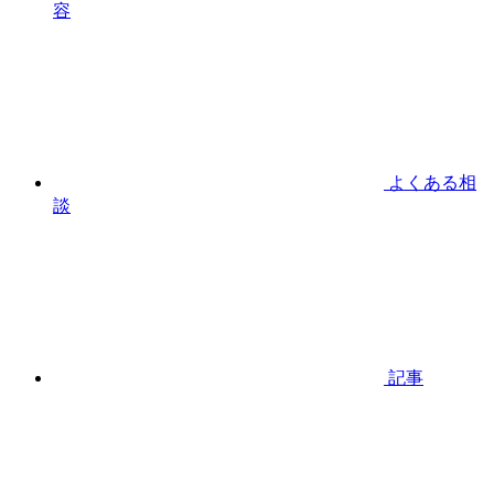
容
よくある相
談
記事