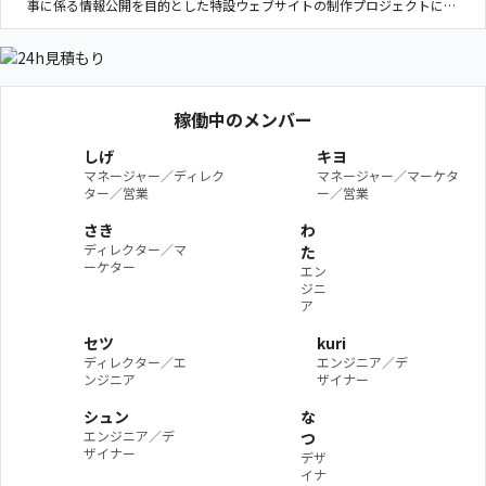
事に係る情報公開を目的とした特設ウェブサイトの制作プロジェクトにお
いて、CMSの導入とカスタマイズを実施しました。6つの工事情報サイト
にCMSを導入・カスタマイズ、他にCMS内の機能開発として3種類のテー
マに対応しました。
稼働中のメンバー
しげ
キヨ
マネージャー／ディレク
マネージャー／マーケタ
ター／営業
ー／営業
さき
わ
ディレクター／マ
た
ーケター
エン
ジニ
ア
セツ
kuri
ディレクター／エ
エンジニア／デ
ンジニア
ザイナー
シュン
な
エンジニア／デ
つ
ザイナー
デザ
イナ