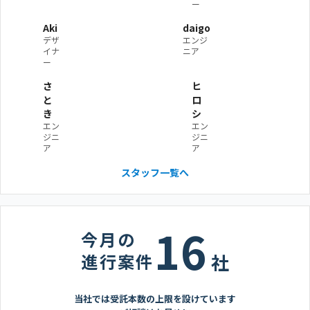
ー
Aki
daigo
デザ
エンジ
イナ
ニア
ー
さ
ヒ
と
ロ
き
シ
エン
エン
ジニ
ジニ
ア
ア
スタッフ一覧へ
16
今月の
進行案件
社
当社では受託本数の上限を設けています