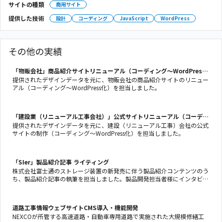
サイトの種類
商用サイト
提供した技術
設計
コーディング
JavaScript
WordPress
その他の実績
「物販会社」商品紹介サイトリニューアル（コーディング〜WordPress
化）
提供されたデザインデータを元に、物販会社の商品紹介サイトのリニュー
アル（コーディング〜WordPress化）を担当しました。
「建設業（リニューアル工事会社）」公式サイトリニューアル（コーディ
ング〜WordPress化）
提供されたデザインデータを元に、建設（リニューアル工事）会社の公式
サイトの制作（コーディング〜WordPress化）を担当しました。
「SIer」製品紹介記事 ライティング
株式会社富士通のストレージ装置の新発売に伴う製品紹介コンテンツのう
ち、製品紹介記事の執筆を担当しました。製品開発担当者様にインタビュ
ー・取材をし、開発秘話や苦労話も織り交ぜつつ、記事の主な読み手であ
るITエンジニアや装置の導入決裁権者が興味を引くような内容となるよう
に工夫しました。
道路工事情報ウェブサイトCMS導入・機能開発
NEXCOが所管する高速道路・自動車専用道路で実施された大規模修繕工